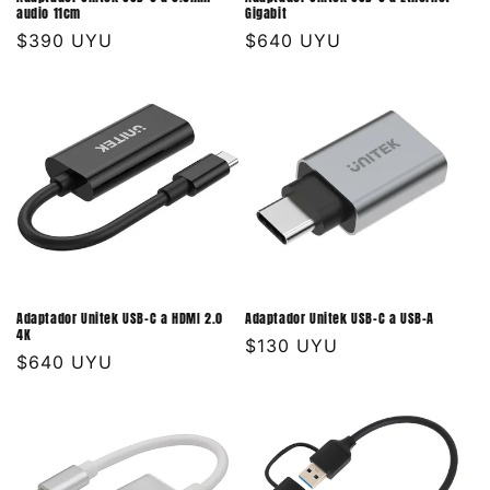
audio 11cm
Gigabit
Precio
$390 UYU
Precio
$640 UYU
habitual
habitual
Adaptador Unitek USB-C a HDMI 2.0
Adaptador Unitek USB-C a USB-A
4K
Precio
$130 UYU
Precio
$640 UYU
habitual
habitual