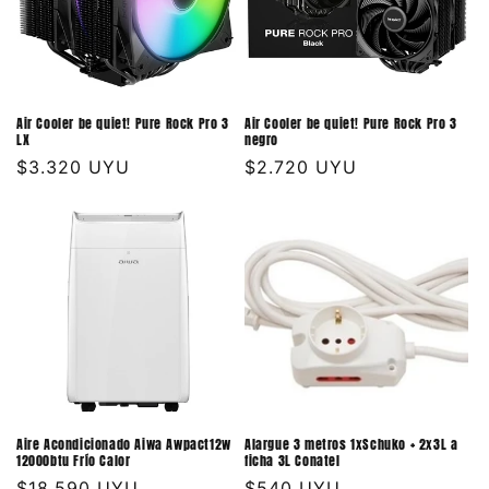
Air Cooler be quiet! Pure Rock Pro 3
Air Cooler be quiet! Pure Rock Pro 3
LX
negro
Precio
$3.320 UYU
Precio
$2.720 UYU
habitual
habitual
Aire Acondicionado Aiwa Awpact12w
Alargue 3 metros 1xSchuko + 2x3L a
12000btu Frío Calor
ficha 3L Conatel
Precio
$18.590 UYU
Precio
$540 UYU