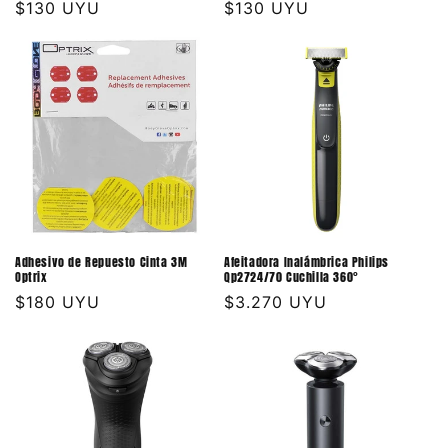
Precio
$130 UYU
Precio
$130 UYU
habitual
habitual
Adhesivo de Repuesto Cinta 3M
Afeitadora Inalámbrica Philips
Optrix
Qp2724/70 Cuchilla 360°
Precio
$180 UYU
Precio
$3.270 UYU
habitual
habitual