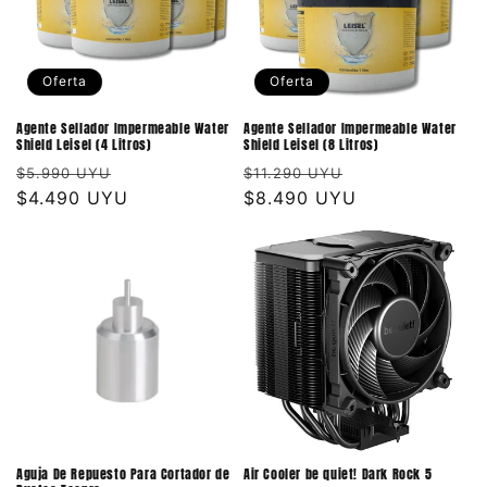
Oferta
Oferta
Agente Sellador Impermeable Water
Agente Sellador Impermeable Water
Shield Leisel (4 Litros)
Shield Leisel (8 Litros)
Precio
Precio
Precio
Precio
$5.990 UYU
$11.290 UYU
habitual
$4.490 UYU
de
habitual
$8.490 UYU
de
oferta
oferta
Aguja De Repuesto Para Cortador de
Air Cooler be quiet! Dark Rock 5