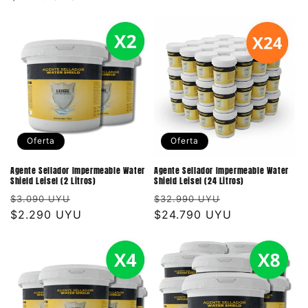
habitual
habitual
Oferta
Oferta
Agente Sellador Impermeable Water
Agente Sellador Impermeable Water
Shield Leisel (2 Litros)
Shield Leisel (24 Litros)
Precio
Precio
Precio
Precio
$3.090 UYU
$32.990 UYU
habitual
$2.290 UYU
de
habitual
$24.790 UYU
de
oferta
oferta