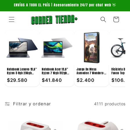
Ir
ENVÍOS A TODO EL PAÍS | Asesoramiento 24/7 por chat web 👋
directamente
al contenido
Carrito
Notebook Lenovo 15,6''
Notebook Acer 15,6''
Juego De Mesa
Bicicleta De 
Ryzen 5 8gb 256gb
Ryzen 7 16gb 512gb
Asmodee 7 Wonders:
Fuoco Top 24V
Win11
Win11
Cities +10
Verde
$29.580
$41.840
$2.400
$106.3
Filtrar y ordenar
4111 productos