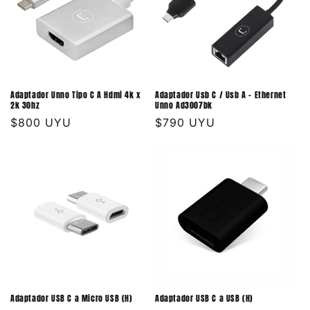
Adaptador Unno Tipo C A Hdmi 4k x
Adaptador Usb C / Usb A - Ethernet
2k 30hz
Unno Ad3007bk
Precio
$800 UYU
Precio
$790 UYU
habitual
habitual
Adaptador USB C a Micro USB (H)
Adaptador USB C a USB (H)