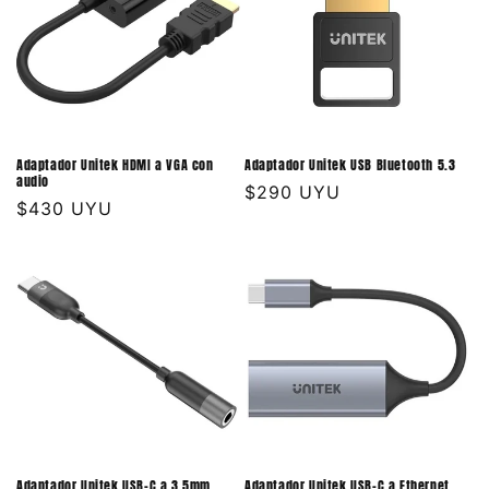
Adaptador Unitek HDMI a VGA con
Adaptador Unitek USB Bluetooth 5.3
audio
Precio
$290 UYU
Precio
$430 UYU
habitual
habitual
Adaptador Unitek USB-C a 3.5mm
Adaptador Unitek USB-C a Ethernet