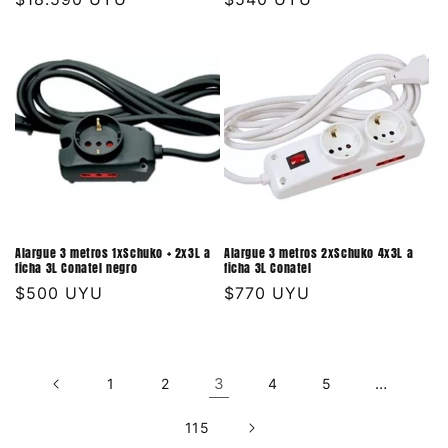
habitual
habitual
Alargue 3 metros 1xSchuko + 2x3L a
Alargue 3 metros 2xSchuko 4x3L a
ficha 3L Conatel negro
ficha 3L Conatel
Precio
$500 UYU
Precio
$770 UYU
habitual
habitual
3
…
1
2
4
5
115