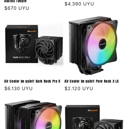
Ductos Toopre
Precio
$4.390 UYU
Precio
$670 UYU
habitual
habitual
Air Cooler be quiet! Dark Rock Pro 5
Air Cooler be quiet! Pure Rock 3 LX
Precio
$6.130 UYU
Precio
$2.120 UYU
habitual
habitual