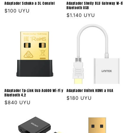
Adaptador Schuko a 3L Conatel
Adaptador Shelly BLU Gateway W-fi
Bluetooth USB
Precio
$100 UYU
Precio
$1.140 UYU
habitual
habitual
Adaptador Tp-Link Usb Ac600 Wi-Fi y
Adaptador Unitek HDMI a VGA
Bluetooth 4.2
Precio
$180 UYU
Precio
$840 UYU
habitual
habitual