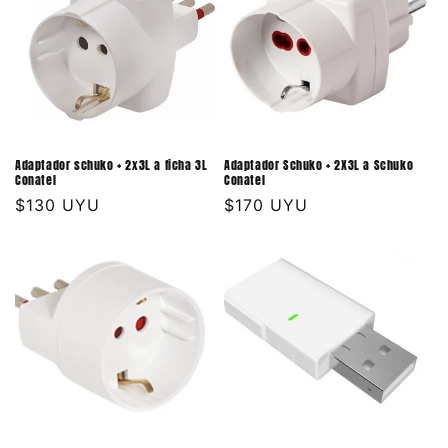
Adaptador schuko + 2x3L a ficha 3L
Adaptador Schuko + 2X3L a Schuko
Conatel
Conatel
Precio
$130 UYU
Precio
$170 UYU
habitual
habitual