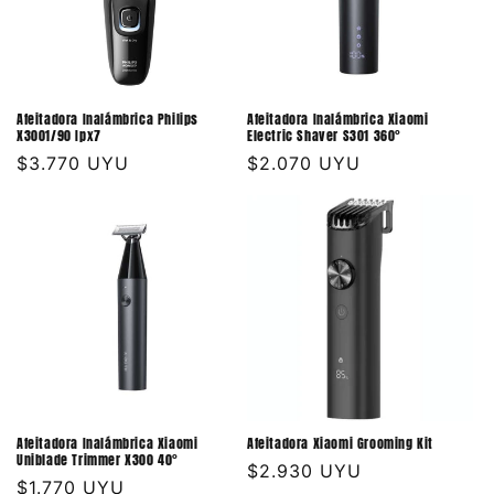
Afeitadora Inalámbrica Philips
Afeitadora Inalámbrica Xiaomi
X3001/90 Ipx7
Electric Shaver S301 360°
Precio
$3.770 UYU
Precio
$2.070 UYU
habitual
habitual
Afeitadora Inalámbrica Xiaomi
Afeitadora Xiaomi Grooming Kit
Uniblade Trimmer X300 40°
Precio
$2.930 UYU
Precio
$1.770 UYU