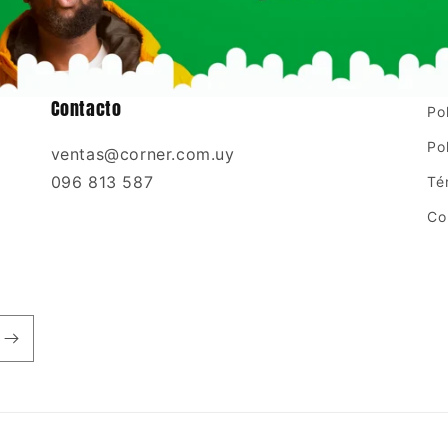
Contacto
Po
Po
ventas@corner.com.uy
096 813 587
Té
Co