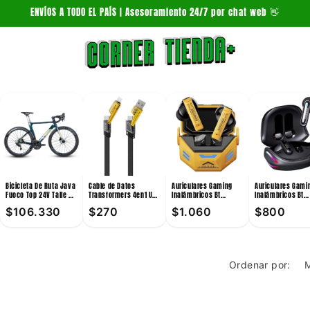
ENVÍOS A TODO EL PAÍS | Asesoramiento 24/7 por chat web 👋
Bicicleta De Ruta Java
Cable de Datos
Auriculares Gaming
Auriculares Gami
Fuoco Top 24V Talle 54
Transformers 4en1 Usb
Inalámbricos Bt
Inalámbricos Bt
Verde
A / Usb C / Lightning
Transformers TF-T36
Transformers TF-
$106.330
$270
$1.060
$800
6A 1m
10mm Amarillo
Pro 10mW
Ordenar por: