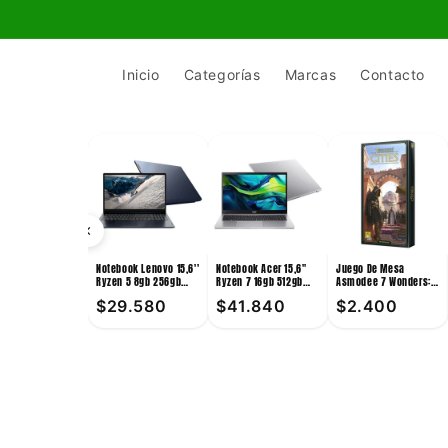
Ir
directamente
al contenido
Inicio
Categorías
Marcas
Contacto
Notebook Lenovo 15,6''
Notebook Acer 15,6''
Juego De Mesa
Ryzen 5 8gb 256gb
Ryzen 7 16gb 512gb
Asmodee 7 Wonders:
Win11
Win11
Cities +10
$29.580
$41.840
$2.400