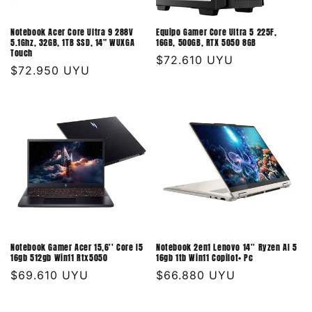
Notebook Acer Core Ultra 9 288V
Equipo Gamer Core Ultra 5 225F,
5.1Ghz, 32GB, 1TB SSD, 14" WUXGA
16GB, 500GB, RTX 5050 8GB
Touch
Precio
$72.610 UYU
Precio
$72.950 UYU
habitual
habitual
Notebook Gamer Acer 15,6'' Core I5
Notebook 2en1 Lenovo 14'' Ryzen AI 5
16gb 512gb Win11 Rtx5050
16gb 1tb Win11 Copilot+ Pc
Precio
$69.610 UYU
Precio
$66.880 UYU
habitual
habitual