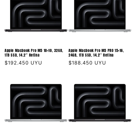
Apple Macbook Pro M5 10+10, 32GB,
Apple Macbook Pro M5 PRO 15+16,
1TB SSD, 14.2'' Retina
24GB, 1TB SSD, 14.2'' Retina
Precio
$192.450 UYU
Precio
$188.450 UYU
habitual
habitual