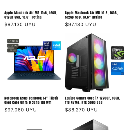
Apple Macbook Air M5 10+8, 16GB,
Apple Macbook Air M5 10+8, 16GB,
512GB SSD, 13.6'' Retina
512GB SSD, 13.6'' Retina
Precio
$97.130 UYU
Precio
$97.130 UYU
habitual
habitual
Notebook Asus Zenbook 14'' Táctil
Equipo Gamer Core i7 12700F, 16GB,
Oled Core Ultra 9 32gb 1tb W11
1TB NVMe, RTX 5060 8GB
Precio
$97.060 UYU
Precio
$86.270 UYU
habitual
habitual