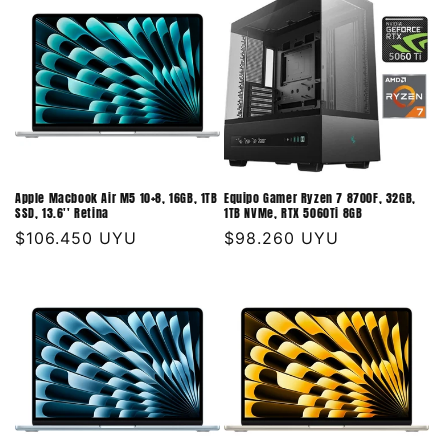
Apple Macbook Air M5 10+8, 16GB, 1TB
Equipo Gamer Ryzen 7 8700F, 32GB,
SSD, 13.6'' Retina
1TB NVMe, RTX 5060Ti 8GB
Precio
$106.450 UYU
Precio
$98.260 UYU
habitual
habitual