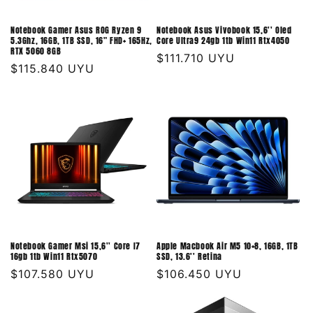
Notebook Gamer Asus ROG Ryzen 9
Notebook Asus Vivobook 15,6'' Oled
5.3Ghz, 16GB, 1TB SSD, 16" FHD+ 165Hz,
Core Ultra9 24gb 1tb Win11 Rtx4050
RTX 5060 8GB
Precio
$111.710 UYU
Precio
$115.840 UYU
habitual
habitual
Notebook Gamer Msi 15,6'' Core I7
Apple Macbook Air M5 10+8, 16GB, 1TB
16gb 1tb Win11 Rtx5070
SSD, 13.6'' Retina
Precio
$107.580 UYU
Precio
$106.450 UYU
habitual
habitual