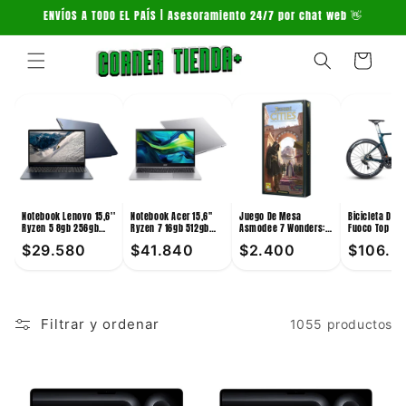
Ir
ENVÍOS A TODO EL PAÍS | Asesoramiento 24/7 por chat web 👋
directamente
al contenido
Carrito
Notebook Lenovo 15,6''
Notebook Acer 15,6''
Juego De Mesa
Bicicleta De 
Ryzen 5 8gb 256gb
Ryzen 7 16gb 512gb
Asmodee 7 Wonders:
Fuoco Top 24V
Win11
Win11
Cities +10
Verde
$29.580
$41.840
$2.400
$106.3
Filtrar y ordenar
1055 productos