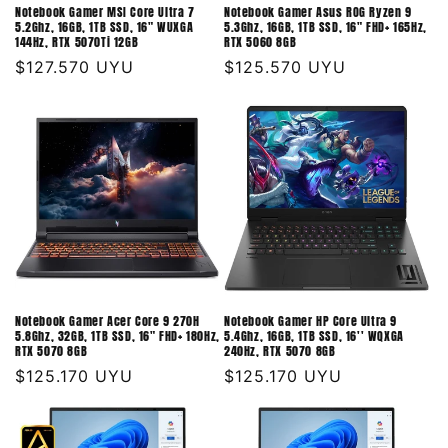
Notebook Gamer MSI Core Ultra 7
Notebook Gamer Asus ROG Ryzen 9
5.2Ghz, 16GB, 1TB SSD, 16" WUXGA
5.3Ghz, 16GB, 1TB SSD, 16" FHD+ 165Hz,
144Hz, RTX 5070Ti 12GB
RTX 5060 8GB
Precio
$127.570 UYU
Precio
$125.570 UYU
habitual
habitual
Notebook Gamer Acer Core 9 270H
Notebook Gamer HP Core Ultra 9
5.8Ghz, 32GB, 1TB SSD, 16" FHD+ 180Hz,
5.4Ghz, 16GB, 1TB SSD, 16'' WQXGA
RTX 5070 8GB
240Hz, RTX 5070 8GB
Precio
$125.170 UYU
Precio
$125.170 UYU
habitual
habitual