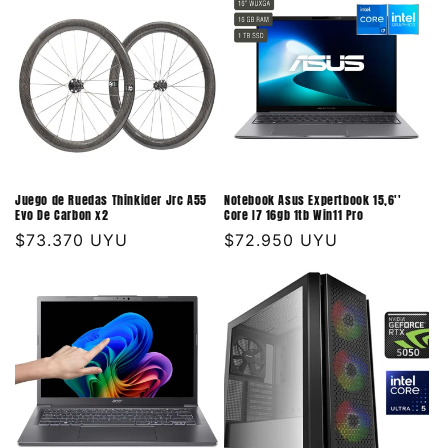
Juego de Ruedas Thinkider Jrc A55
Notebook Asus Expertbook 15,6''
Evo De Carbon x2
Core I7 16gb 1tb Win11 Pro
Precio
$73.370 UYU
Precio
$72.950 UYU
habitual
habitual