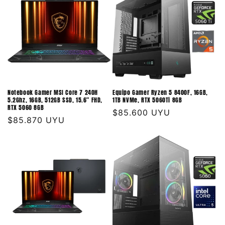
Notebook Gamer MSI Core 7 240H
Equipo Gamer Ryzen 5 8400F, 16GB,
5.2Ghz, 16GB, 512GB SSD, 15.6" FHD,
1TB NVMe, RTX 5060Ti 8GB
RTX 5060 8GB
Precio
$85.600 UYU
Precio
$85.870 UYU
habitual
habitual