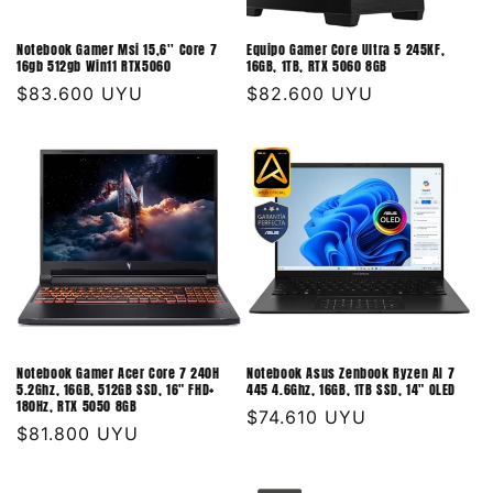
Notebook Gamer Msi 15,6'' Core 7
Equipo Gamer Core Ultra 5 245KF,
16gb 512gb Win11 RTX5060
16GB, 1TB, RTX 5060 8GB
Precio
$83.600 UYU
Precio
$82.600 UYU
habitual
habitual
Notebook Gamer Acer Core 7 240H
Notebook Asus Zenbook Ryzen AI 7
5.2Ghz, 16GB, 512GB SSD, 16" FHD+
445 4.6Ghz, 16GB, 1TB SSD, 14" OLED
180Hz, RTX 5050 8GB
Precio
$74.610 UYU
Precio
$81.800 UYU
habitual
habitual