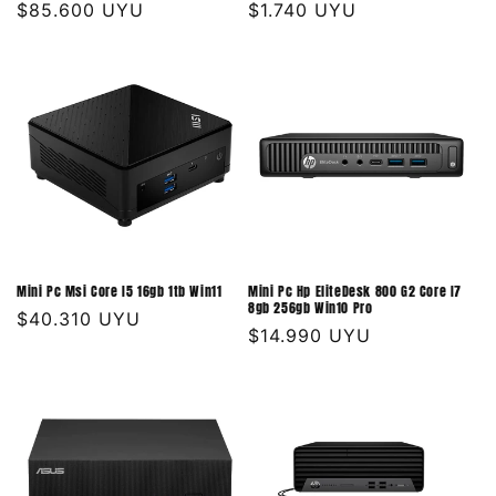
Precio
$85.600 UYU
Precio
$1.740 UYU
habitual
habitual
Mini Pc Msi Core I5 16gb 1tb Win11
Mini Pc Hp EliteDesk 800 G2 Core I7
8gb 256gb Win10 Pro
Precio
$40.310 UYU
Precio
$14.990 UYU
habitual
habitual