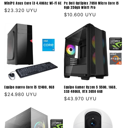
MiniPC Asus Core i3 4.40Ghz Wi-Fi 6E
Pc Dell Optiplex 7050 Micro Core I5
8gb 256gb Win11 Pro
Precio
$23.320 UYU
Precio
$10.600 UYU
habitual
habitual
Equipo nuevo Core i5 12400, 8GB
Equipo Gamer Ryzen 5 5500, 16GB,
SSD 480GB, RTX 3050 6GB
Precio
$24.980 UYU
Precio
$43.970 UYU
habitual
habitual