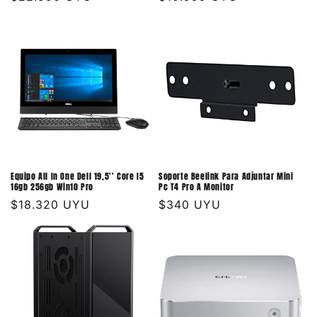
habitual
habitual
Equipo All In One Dell 19,5'' Core I5
Soporte Beelink Para Adjuntar Mini
16gb 256gb Win10 Pro
Pc T4 Pro A Monitor
Precio
$18.320 UYU
Precio
$340 UYU
habitual
habitual