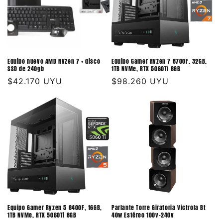
Equipo nuevo AMD Ryzen 7 + disco
Equipo Gamer Ryzen 7 8700F, 32GB,
SSD de 240gb
1TB NVMe, RTX 5060Ti 8GB
Precio
$42.170 UYU
Precio
$98.260 UYU
habitual
habitual
Equipo Gamer Ryzen 5 8400F, 16GB,
Parlante Torre Giratoria Victrola Bt
1TB NVMe, RTX 5060Ti 8GB
40w Estéreo 100v-240v