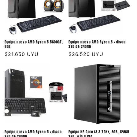
Equipo nuevo AMD Ryzen 5 5600GT,
Equipo nuevo AMD Ryzen 5 + disco
8GB
SSD de 240gb
Precio
$21.650 UYU
Precio
$26.520 UYU
habitual
habitual
Equipo nuevo AMD Ryzen 5 + disco
Equipo HP Core i3 3.7GHz, 8GB, 128GB
SSD de 240gb
SSD, Win 8 Pro