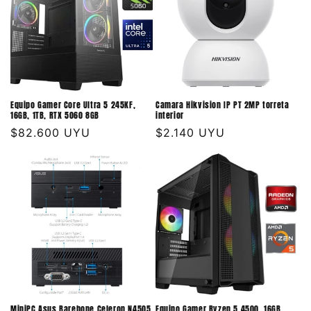
Equipo Gamer Core Ultra 5 245KF,
Camara Hikvision IP PT 2MP torreta
16GB, 1TB, RTX 5060 8GB
interior
Precio
$82.600 UYU
Precio
$2.140 UYU
habitual
habitual
MiniPC Asus Barebone Celeron N4505
Equipo Gamer Ryzen 5 4500, 16GB,