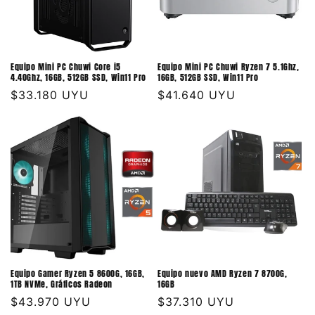
Equipo Mini PC Chuwi Core i5
Equipo Mini PC Chuwi Ryzen 7 5.1Ghz,
4.40Ghz, 16GB, 512GB SSD, Win11 Pro
16GB, 512GB SSD, Win11 Pro
Precio
$33.180 UYU
Precio
$41.640 UYU
habitual
habitual
Equipo Gamer Ryzen 5 8600G, 16GB,
Equipo nuevo AMD Ryzen 7 8700G,
1TB NVMe, Gráficos Radeon
16GB
Precio
$43.970 UYU
Precio
$37.310 UYU