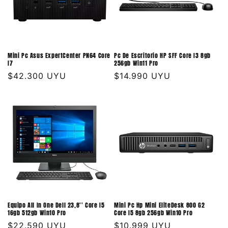
Mini Pc Asus ExpertCenter PN64 Core
Pc De Escritorio HP SFF Core I3 8gb
I7
256gb Win11 Pro
Precio
$42.300 UYU
Precio
$14.990 UYU
habitual
habitual
Equipo All In One Dell 23,8'' Core I5
Mini Pc Hp Mini EliteDesk 800 G2
16gb 512gb Win10 Pro
Core I5 8gb 256gb Win10 Pro
Precio
$22.590 UYU
Precio
$10.999 UYU