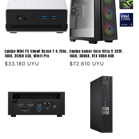
Equipo Mini PC Chuwi Ryzen 7 4.7Ghz,
Equipo Gamer Core Ultra 5 225F,
16GB, 512GB SSD, Win11 Pro
16GB, 500GB, RTX 5050 8GB
Precio
$33.180 UYU
Precio
$72.610 UYU
habitual
habitual