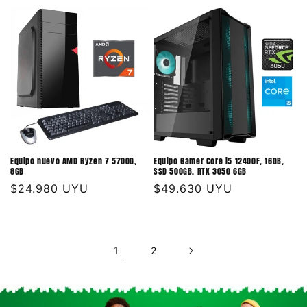
habitual
habitual
Equipo nuevo AMD Ryzen 7 5700G,
Equipo Gamer Core i5 12400F, 16GB,
8GB
SSD 500GB, RTX 3050 6GB
Precio
$24.980 UYU
Precio
$49.630 UYU
habitual
habitual
1
2