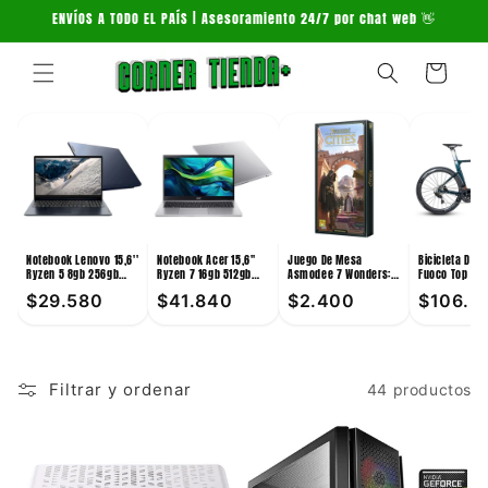
Ir
ENVÍOS A TODO EL PAÍS | Asesoramiento 24/7 por chat web 👋
directamente
al contenido
Carrito
Notebook Lenovo 15,6''
Notebook Acer 15,6''
Juego De Mesa
Bicicleta De 
Ryzen 5 8gb 256gb
Ryzen 7 16gb 512gb
Asmodee 7 Wonders:
Fuoco Top 24V
Win11
Win11
Cities +10
Verde
$29.580
$41.840
$2.400
$106.3
Filtrar y ordenar
44 productos