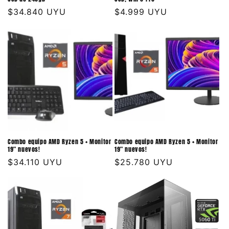
Precio
$34.840 UYU
Precio
$4.999 UYU
habitual
habitual
Combo equipo AMD Ryzen 5 + Monitor
Combo equipo AMD Ryzen 5 + Monitor
19" nuevos!
19" nuevos!
Precio
$34.110 UYU
Precio
$25.780 UYU
habitual
habitual