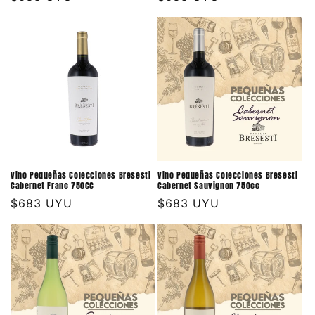
habitual
habitual
Vino Pequeñas Colecciones Bresesti
Vino Pequeñas Colecciones Bresesti
Cabernet Franc 750CC
Cabernet Sauvignon 750cc
Precio
$683 UYU
Precio
$683 UYU
habitual
habitual