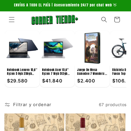
Ir
ENVÍOS A TODO EL PAÍS | Asesoramiento 24/7 por chat web 👋
directamente
al contenido
Carrito
Notebook Lenovo 15,6''
Notebook Acer 15,6''
Juego De Mesa
Bicicleta De 
Ryzen 5 8gb 256gb
Ryzen 7 16gb 512gb
Asmodee 7 Wonders:
Fuoco Top 24V
Win11
Win11
Cities +10
Verde
$29.580
$41.840
$2.400
$106.3
Filtrar y ordenar
67 productos