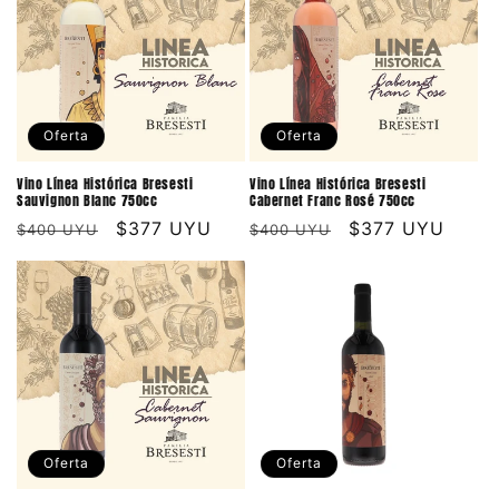
Oferta
Oferta
Vino Línea Histórica Bresesti
Vino Línea Histórica Bresesti
Sauvignon Blanc 750cc
Cabernet Franc Rosé 750cc
Precio
Precio
$377 UYU
Precio
Precio
$377 UYU
$400 UYU
$400 UYU
habitual
de
habitual
de
oferta
oferta
Oferta
Oferta