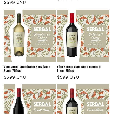
Precio
$599 UYU
habitual
habitual
Vino Serbal Atamisque Sauvignon
Vino Serbal Atamisque Cabernet
Blanc 750cc
Franc 750cc
Precio
$599 UYU
Precio
$599 UYU
habitual
habitual