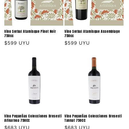
Vino Serbal Atamisque Pinot Noir
Vino Serbal Atamisque Assemblage
750cc
750cc
Precio
$599 UYU
Precio
$599 UYU
habitual
habitual
Vino Pequeñas Colecciones Bresesti
Vino Pequeñas Colecciones Bresesti
Arinarnoa 750CC
Tannat 750CC
Precio
$683 UYU
Precio
$683 UYU