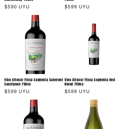
Precio
$590 UYU
Precio
$599 UYU
habitual
habitual
Vino Altosur Finca Sophenia Cabernet
Vino Altosur Finca Sophenia Red
Sauvignon 750cc
Blend 750cc
Precio
$599 UYU
Precio
$599 UYU
habitual
habitual