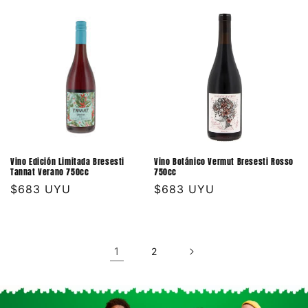
habitual
habitual
Vino Edición Limitada Bresesti
Vino Botánico Vermut Bresesti Rosso
Tannat Verano 750cc
750cc
Precio
$683 UYU
Precio
$683 UYU
habitual
habitual
1
2