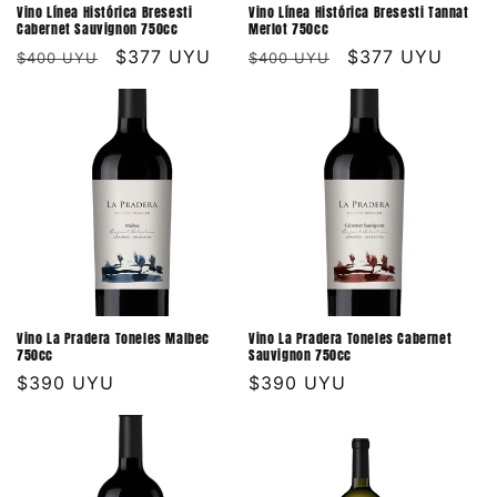
Vino Línea Histórica Bresesti
Vino Línea Histórica Bresesti Tannat
Cabernet Sauvignon 750cc
Merlot 750cc
Precio
Precio
$377 UYU
Precio
Precio
$377 UYU
$400 UYU
$400 UYU
habitual
de
habitual
de
oferta
oferta
Vino La Pradera Toneles Malbec
Vino La Pradera Toneles Cabernet
750cc
Sauvignon 750cc
Precio
$390 UYU
Precio
$390 UYU
habitual
habitual