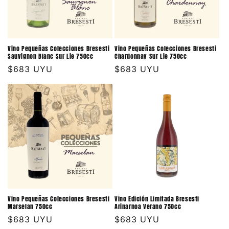
Vino Pequeñas Colecciones Bresesti
Vino Pequeñas Colecciones Bresesti
Sauvignon Blanc Sur Lie 750cc
Chardonnay Sur Lie 750cc
Precio
$683 UYU
Precio
$683 UYU
habitual
habitual
Vino Pequeñas Colecciones Bresesti
Vino Edición Limitada Bresesti
Marselan 750cc
Arinarnoa Verano 750cc
Precio
$683 UYU
Precio
$683 UYU