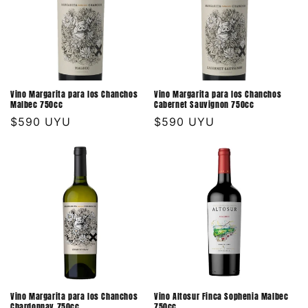
Vino Margarita para los Chanchos
Vino Margarita para los Chanchos
Malbec 750cc
Cabernet Sauvignon 750cc
Precio
$590 UYU
Precio
$590 UYU
habitual
habitual
Vino Margarita para los Chanchos
Vino Altosur Finca Sophenia Malbec
Chardonnay 750cc
750cc