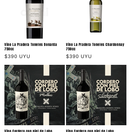
Vino La Pradera Toneles Bonarda
Vino La Pradera Toneles Chardonnay
750cc
750cc
Precio
$390 UYU
Precio
$390 UYU
habitual
habitual
Vino Cordero con piel de Lobo
Vino Cordero con piel de Lobo