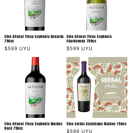
Vino Altosur Finca Sophenia Bonarda
Vino Altosur Finca Sophenia
750cc
Chardonnay 750cc
Precio
$599 UYU
Precio
$599 UYU
habitual
habitual
Vino Altosur Finca Sophenia Malbec
Vino Serbal Atamisque Malbec 750cc
Rosé 750cc
Precio
$599 UYU