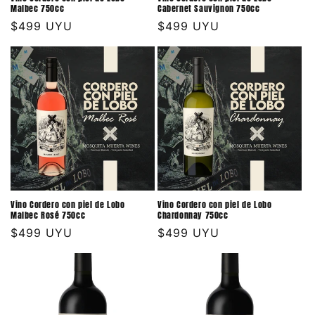
Malbec 750cc
Cabernet Sauvignon 750cc
Precio
$499 UYU
Precio
$499 UYU
habitual
habitual
Vino Cordero con piel de Lobo
Vino Cordero con piel de Lobo
Malbec Rosé 750cc
Chardonnay 750cc
Precio
$499 UYU
Precio
$499 UYU
habitual
habitual