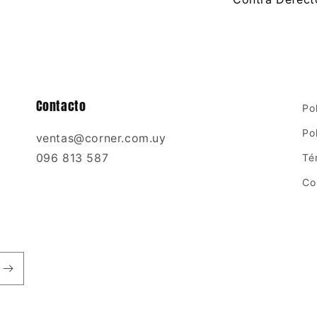
Contacto
Po
Po
ventas@corner.com.uy
096 813 587
Té
Co