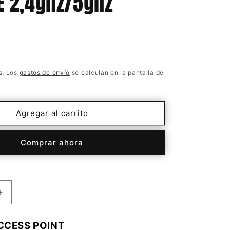
E 2,4ghz/5ghz
0
s. Los
gastos de envío
se calculan en la pantalla de
Agregar al carrito
Comprar ahora
Aumentar
cantidad
para
ACCESS POINT
Access