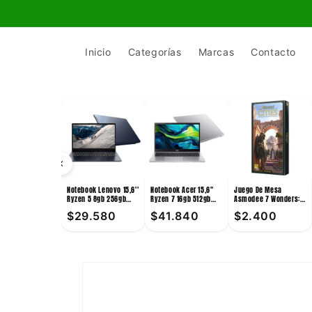
Ir
directamente
al contenido
Inicio
Categorías
Marcas
Contacto
Notebook Lenovo 15,6''
Notebook Acer 15,6''
Juego De Mesa
Ryzen 5 8gb 256gb
Ryzen 7 16gb 512gb
Asmodee 7 Wonders:
Win11
Win11
Cities +10
$29.580
$41.840
$2.400
Ir
directamente
a la
información
del producto