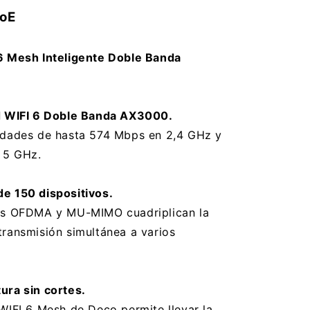
Point
oE
Tp-
Link
Deco
6 Mesh Inteligente Doble Banda
X50
PoE
z
2,4ghz/5ghz
Ax3000
d WIFI 6 Doble Banda AX3000.
idades de hasta 574 Mbps en 2,4 GHz y
 5 GHz.
e 150 dispositivos.
as OFDMA y MU-MIMO cuadriplican la
ransmisión simultánea a varios
ura sin cortes.
WIFI 6 Mesh de Deco permite llevar la