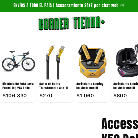
ENVÍOS A TODO EL PAÍS | Asesoramiento 24/7 por chat web 👋
Bicicleta De Ruta Java
Cable de Datos
Auriculares Gaming
Auriculares Gami
Fuoco Top 24V Talle 54
Transformers 4en1 Usb
Inalámbricos Bt
Inalámbricos Bt
Verde
A / Usb C / Lightning
Transformers TF-T36
Transformers TF-
$106.330
$270
$1.060
$800
6A 1m
10mm Amarillo
Pro 10mW
Access