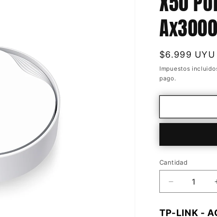
X50 Po
Ax300
Precio
$6.999 UYU
habitual
Impuestos incluido
pago.
Cantidad
Cantidad
Reducir
cantidad
para
TP-LINK - 
Access