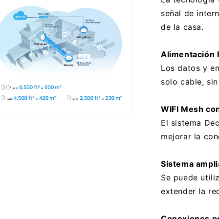
señal de inter
ana
al
de la casa.
Alimentación 
Los datos y en
solo cable, si
WIFI Mesh con
El sistema Dec
ento
imedia
mejorar la con
Sistema ampli
ana
al
Se puede util
extender la re
Conexiones po