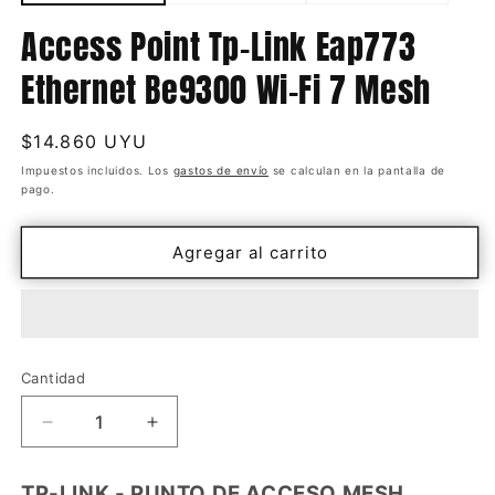
Access Point Tp-Link Eap773
Ethernet Be9300 Wi-Fi 7 Mesh
Precio
$14.860 UYU
habitual
Impuestos incluidos. Los
gastos de envío
se calculan en la pantalla de
pago.
Agregar al carrito
Cantidad
Cantidad
Reducir
Aumentar
cantidad
cantidad
para
para
TP-LINK - PUNTO DE ACCESO MESH