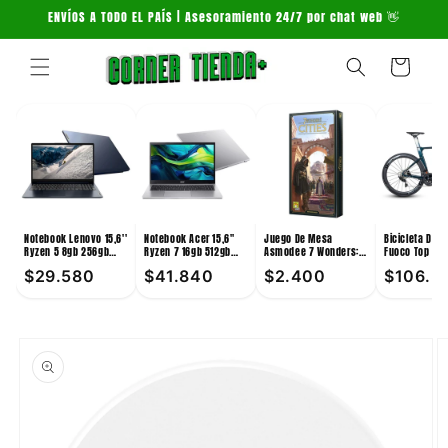
Ir
ENVÍOS A TODO EL PAÍS | Asesoramiento 24/7 por chat web 👋
directamente
al contenido
Carrito
Notebook Lenovo 15,6''
Notebook Acer 15,6''
Juego De Mesa
Bicicleta De 
Ryzen 5 8gb 256gb
Ryzen 7 16gb 512gb
Asmodee 7 Wonders:
Fuoco Top 24V
Win11
Win11
Cities +10
Verde
$29.580
$41.840
$2.400
$106.3
Ir
directamente
a la
información
del producto