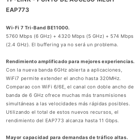
Access
Access
Point
Point
EAP773
Tp-
Tp-
Link
Link
Wi-Fi 7 Tri-Band BE11000.
Eap773
Eap773
Ethernet
Ethernet
5760 Mbps (6 GHz) + 4320 Mbps (5 GHz) + 574 Mbps
Be9300
Be9300
(2.4 GHz). El buffering ya no será un problema.
Wi-
Wi-
Fi
Fi
7
7
Rendimiento amplificado para mejores experiencias.
Mesh
Mesh
Con la nueva banda 6GHz abierta a aplicaciones,
WiFi7 permite extender el ancho hasta 320MHz.
Comparao con WiFi 6/6E, el canal con doble ancho de
banda de 6 GHz ofrece muchas más transmisiones
simultáneas a las velocidades más rápidas posibles.
Utilizando el total de estos nuevos recursos, el
rendimiento del EAP773 alcanza hasta 11 Gbps.
Mayor capacidad para demandas de tráfico altas.