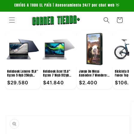
Ir
ENVÍOS A TODO EL PAÍS | Asesoramiento 24/7 por chat web 👋
directamente
al contenido
Carrito
Notebook Lenovo 15,6''
Notebook Acer 15,6''
Juego De Mesa
Bicicleta De 
Ryzen 5 8gb 256gb
Ryzen 7 16gb 512gb
Asmodee 7 Wonders:
Fuoco Top 24V
Win11
Win11
Cities +10
Verde
$29.580
$41.840
$2.400
$106.3
Ir
directamente
a la
información
del producto