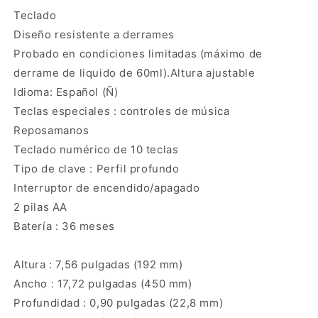
Logitech
Logitech
Teclado
MK520
MK520
Diseño resistente a derrames
teclado
teclado
y
y
Probado en condiciones limitadas (máximo de
mouse
mouse
derrame de liquido de 60ml).
Altura ajustable
inalámbrico
inalámbrico
Idioma: Español (Ñ)
Teclas especiales : controles de música
Reposamanos
Teclado numérico de 10 teclas
Tipo de clave : Perfil profundo
Interruptor de encendido/apagado
2 pilas AA
Batería : 36 meses
Altura : 7,56 pulgadas (192 mm)
Ancho : 17,72 pulgadas (450 mm)
Profundidad : 0,90 pulgadas (22,8 mm)