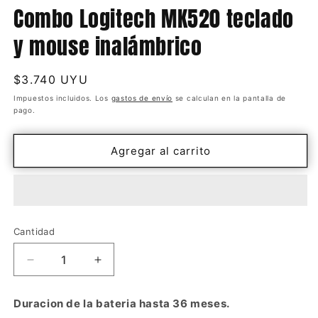
Combo Logitech MK520 teclado
y mouse inalámbrico
Precio
$3.740 UYU
habitual
Impuestos incluidos. Los
gastos de envío
se calculan en la pantalla de
pago.
Agregar al carrito
Cantidad
Cantidad
Reducir
Aumentar
cantidad
cantidad
para
para
Duracion de la bateria hasta 36 meses.
Combo
Combo