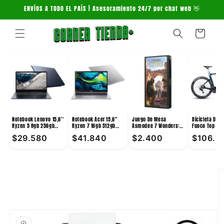
Ir
ENVÍOS A TODO EL PAÍS | Asesoramiento 24/7 por chat web 👋
directamente
al contenido
Carrito
Notebook Lenovo 15,6''
Notebook Acer 15,6''
Juego De Mesa
Bicicleta De 
Ryzen 5 8gb 256gb
Ryzen 7 16gb 512gb
Asmodee 7 Wonders:
Fuoco Top 24V
Win11
Win11
Cities +10
Verde
$29.580
$41.840
$2.400
$106.3
Ir
directamente
a la
información
del producto