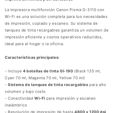
Impresora
Impresora
Multifunción
Multifunción
La impresora multifunción Canon Pixma G-3110 con
Canon
Canon
Wi-Fi es una solución completa para tus necesidades
Pixma
Pixma
G-
G-
de impresión, copiado y escaneo. Su sistema de
3110
3110
tanques de tinta recargables garantiza un volumen de
Wifi
Wifi
impresión eficiente y costos operativos reducidos,
ideal para el hogar o la oficina.
Características principales:
- Incluye
4 botellas de tinta GI-190
(Black 135 ml,
Cyan 70 ml, Magenta 70 ml, Yellow 70 ml)
-
Sistema de tanques de tinta recargables
para alto
volumen y bajo costo
- Conectividad
Wi-Fi
para impresión y escaneo
inalámbrico
- Resolución de impresión de hasta
4800 x 1200 dpi