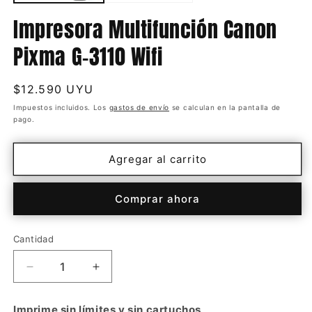
Impresora Multifunción Canon
Pixma G-3110 Wifi
Precio
$12.590 UYU
habitual
Impuestos incluidos. Los
gastos de envío
se calculan en la pantalla de
pago.
Agregar al carrito
Comprar ahora
Cantidad
Cantidad
Reducir
Aumentar
cantidad
cantidad
para
para
Imprime sin límites y sin cartuchos