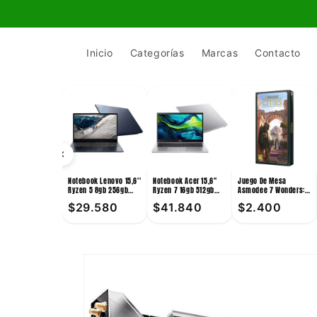
Ir
directamente
al contenido
Inicio
Categorías
Marcas
Contacto
Notebook Lenovo 15,6''
Notebook Acer 15,6''
Juego De Mesa
Ryzen 5 8gb 256gb
Ryzen 7 16gb 512gb
Asmodee 7 Wonders:
Win11
Win11
Cities +10
$29.580
$41.840
$2.400
Ir
directamente
a la
información
del producto