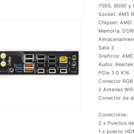
AM5
7000, 8000 y
WiFi
Socket: AM5 
7
Chipset: AMD
Memoria: DDR5
Almacenamiento
Sata 3
Graficos: AM
Audio: Realtek
PCIe 3.0 X16
Conector RGB
2 Antenas Wifi
Conector de a
Conectores:
ento
imedia
2 x Puertos d
1 x puerto HD