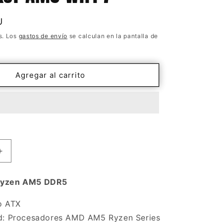
U
s. Los
gastos de envío
se calculan en la pantalla de
Agregar al carrito
Aumentar
cantidad
para
Ryzen AM5 DDR5
Mother
Asrock
o ATX
X870
d: Procesadores AMD AM5 Ryzen Series
LiveMixer