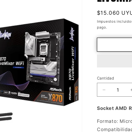
Precio
$15.060 UY
habitual
Impuestos incluido
pago.
Cantidad
Cantidad
Reducir
cantidad
para
Socket AMD 
Mother
Asrock
Formato: Micr
X870
Compatibilida
LiveMixer