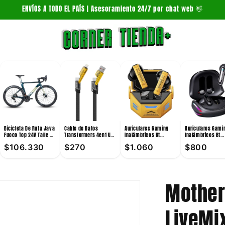
ENVÍOS A TODO EL PAÍS | Asesoramiento 24/7 por chat web 👋
Bicicleta De Ruta Java
Cable de Datos
Auriculares Gaming
Auriculares Gami
Fuoco Top 24V Talle 54
Transformers 4en1 Usb
Inalámbricos Bt
Inalámbricos Bt
Verde
A / Usb C / Lightning
Transformers TF-T36
Transformers TF-
$106.330
$270
$1.060
$800
6A 1m
10mm Amarillo
Pro 10mW
Mother
LiveMi