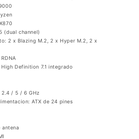
AM5
 9000
WiFi
Ryzen
7
 X870
 (dual channel)
: 2 x Blazing M.2, 2 x Hyper M.2, 2 x
D RDNA
 High Definition 7.1 integrado
 2.4 / 5 / 6 GHz
limentacion: ATX de 24 pines
e antena
MI