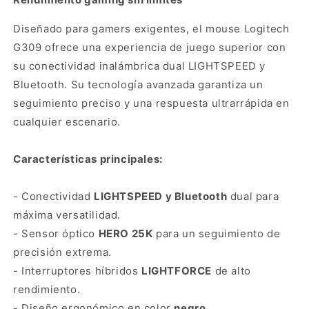
Mouse
Mouse
Logitech
Logitech
Diseñado para gamers exigentes, el mouse Logitech
G309
G309
G309 ofrece una experiencia de juego superior con
Lightspeed
Lightspeed
Bluetooth
Bluetooth
su conectividad inalámbrica dual LIGHTSPEED y
blanco
blanco
Bluetooth. Su tecnología avanzada garantiza un
seguimiento preciso y una respuesta ultrarrápida en
cualquier escenario.
Características principales:
- Conectividad
LIGHTSPEED y Bluetooth
dual para
máxima versatilidad.
- Sensor óptico
HERO 25K
para un seguimiento de
precisión extrema.
- Interruptores híbridos
LIGHTFORCE
de alto
rendimiento.
- Diseño ergonómico en color
negro
.