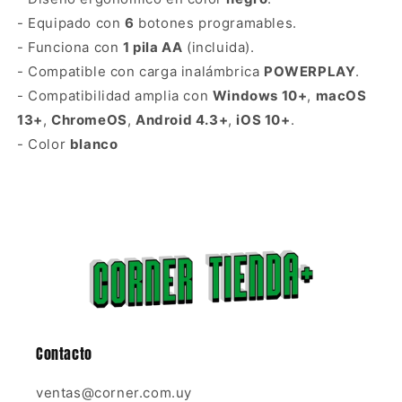
- Equipado con
6
botones programables.
- Funciona con
1 pila AA
(incluida).
- Compatible con carga inalámbrica
POWERPLAY
.
- Compatibilidad amplia con
Windows 10+
,
macOS
13+
,
ChromeOS
,
Android 4.3+
,
iOS 10+
.
- Color
blanco
Contacto
ventas@corner.com.uy