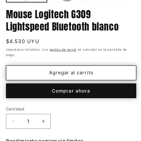
Mouse Logitech G309
Lightspeed Bluetooth blanco
Precio
$4.530 UYU
habitual
Impuestos incluidos. Los
gastos de envío
se calculan en la pantalla de
pago.
Agregar al carrito
Comprar ahora
Cantidad
Cantidad
Reducir
Aumentar
cantidad
cantidad
para
para
Rendimiento gaming sin límites