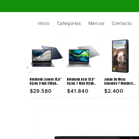
Ir
directamente
al contenido
Inicio
Categorías
Marcas
Contacto
Notebook Lenovo 15,6''
Notebook Acer 15,6''
Juego De Mesa
Ryzen 5 8gb 256gb
Ryzen 7 16gb 512gb
Asmodee 7 Wonders:
Win11
Win11
Cities +10
$29.580
$41.840
$2.400
Ir
directamente
a la
información
del producto