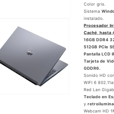
Acer
Color gris.
Core
Sistema
i7
Windo
4.9Ghz,
instalado.
16GB,
Procesador I
512GB,
Caché, hasta 
15.6&quot;
FHD,
16GB DDR4 3
RTX
512GB PCIe S
3050
Pantalla LCD 
4GB
Tarjeta de Vi
GDDR6.
Sonido HD con
WIFI 6 802.11a
Red Lan Gigab
Teclado en Es
ento
y
retroilumina
imedia
Webcam HD 1MP