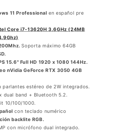
Acer
Core
ws 11 Professional
i7
en español pre
4.9Ghz,
16GB,
ntel Core i7-13620H 3.6GHz (24MB
512GB,
4.9Ghz)
15.6&quot;
FHD,
200Mhz.
Soporta máximo 64GB
RTX
SD.
3050
IPS 15.6" Full HD 1920 x 1080 144Hz.
4GB
deo nVidia GeForce RTX 3050 4GB
 parlantes estéreo de 2W integrados.
x dual band + Bluetooth 5.2.
it 10/100/1000.
pañol
con teclado numérico
ción backlite RGB.
 con micrófono dual integrado.