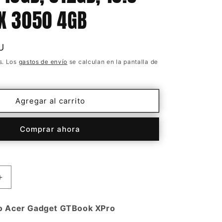
TX 3050 4GB
U
s. Los
gastos de envío
se calculan en la pantalla de
Agregar al carrito
Comprar ahora
Aumentar
cantidad
para
o Acer Gadget GTBook XPro
Notebook