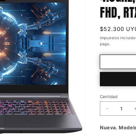
FHD, R
Precio
$52.300 UY
habitual
Impuestos incluido
pago.
Cantidad
Cantidad
Reducir
cantidad
para
Nueva. Model
Notebook