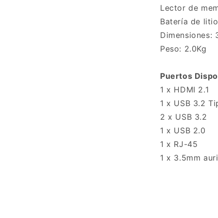
Lector de mem
ana
al
Batería de lit
Dimensiones:
Peso: 2.0Kg
Puertos Dispo
1 x HDMI 2.1
1 x USB 3.2 T
2 x USB 3.2
1 x USB 2.0
1 x RJ-45
1 x 3.5mm auri