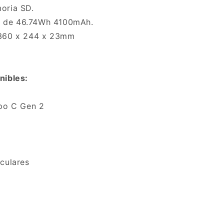
oria SD.
io de 46.74Wh 4100mAh.
 360 x 244 x 23mm
nibles:
ipo C Gen 2
culares