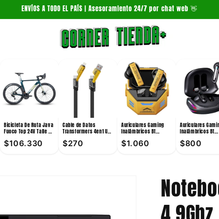
ENVÍOS A TODO EL PAÍS | Asesoramiento 24/7 por chat web 👋
Bicicleta De Ruta Java
Cable de Datos
Auriculares Gaming
Auriculares Gami
Fuoco Top 24V Talle 54
Transformers 4en1 Usb
Inalámbricos Bt
Inalámbricos Bt
Verde
A / Usb C / Lightning
Transformers TF-T36
Transformers TF-
$106.330
$270
$1.060
$800
6A 1m
10mm Amarillo
Pro 10mW
Notebo
4.9Ghz,