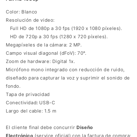
Webcam
Webcam
Logitech
Logitech
Color: Blanco
Brio
Brio
Resolución de video:
300
300
Blanca
Blanca
Full HD de 1080p a 30 fps (1920 x 1080 píxeles).
HD de 720p a 30 fps (1280 x 720 píxeles).
Megapíxeles de la cámara: 2 MP.
Campo visual diagonal (dFoV): 70°.
Zoom de hardware: Digital 1x.
Micrófono mono integrado con reducción de ruido,
diseñado para capturar la voz y suprimir el sonido de
fondo.
Tapa de privacidad
Conectividad
:
USB-C
Largo del cable: 1.5 m
El cliente final debe concurrir
Diseño
Electrónico
(service oficial) con la factura de compra: