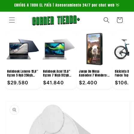
Ir
ENVÍOS A TODO EL PAÍS | Asesoramiento 24/7 por chat web 👋
directamente
al contenido
Carrito
Notebook Lenovo 15,6''
Notebook Acer 15,6''
Juego De Mesa
Bicicleta De 
Ryzen 5 8gb 256gb
Ryzen 7 16gb 512gb
Asmodee 7 Wonders:
Fuoco Top 24V
Win11
Win11
Cities +10
Verde
$29.580
$41.840
$2.400
$106.3
Ir
directamente
a la
información
del producto