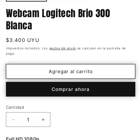
Webcam Logitech Brio 300
Blanca
Precio
$3.400 UYU
habitual
Impuestos incluidos. Los
gastos de envío
se calculan en la pantalla de
pago.
Agregar al carrito
Comprar ahora
Cantidad
Cantidad
Reducir
Aumentar
cantidad
cantidad
para
para
Full HD 1080p