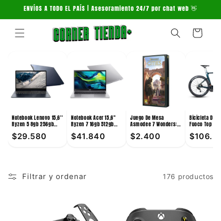
Ir
ENVÍOS A TODO EL PAÍS | Asesoramiento 24/7 por chat web 👋
directamente
al contenido
Carrito
Notebook Lenovo 15,6''
Notebook Acer 15,6''
Juego De Mesa
Bicicleta De 
Ryzen 5 8gb 256gb
Ryzen 7 16gb 512gb
Asmodee 7 Wonders:
Fuoco Top 24V
Win11
Win11
Cities +10
Verde
$29.580
$41.840
$2.400
$106.3
Filtrar y ordenar
176 productos