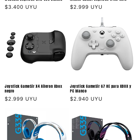
Precio
$3.400 UYU
Precio
$2.999 UYU
habitual
habitual
Joystick GameSir X4 Aileron Xbox
Joystick GameSir G7 HE para XBOX y
negro
PC blanco
Precio
$2.999 UYU
Precio
$2.940 UYU
habitual
habitual