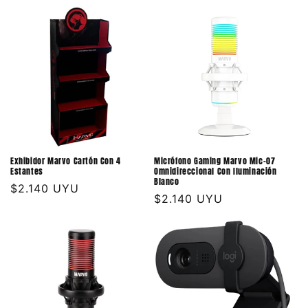
habitual
Exhibidor Marvo Cartón Con 4
Micrófono Gaming Marvo Mic-07
Estantes
Omnidireccional Con Iluminación
Blanco
Precio
$2.140 UYU
Precio
$2.140 UYU
habitual
habitual