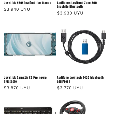
Joystick XBOX inalámbrico blanco
Audifonos Logitech Zone 300
Graphite Bluetooth
Precio
$3.940 UYU
Precio
$3.930 UYU
habitual
habitual
Joystick GameSir X3 Pro negro
Audifono Logitech G435 bluetooth
ajustable
azul/rosa
Precio
$3.870 UYU
Precio
$3.770 UYU
habitual
habitual