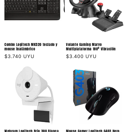
Combo Logitech MK520 teclado y
Volante Gaming Marvo
mouse inalámbrico
Multiplataforma 180º Vibración
Precio
$3.740 UYU
Precio
$3.400 UYU
habitual
habitual
Webcam Logitech Brio 300 Blanca
Mouse Gamer Logitech G403 Hero