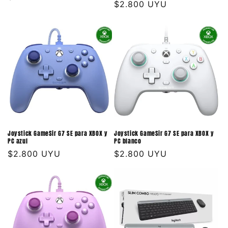
Precio
$2.800 UYU
habitual
habitual
Joystick GameSir G7 SE para XBOX y
Joystick GameSir G7 SE para XBOX y
PC azul
PC blanco
Precio
$2.800 UYU
Precio
$2.800 UYU
habitual
habitual