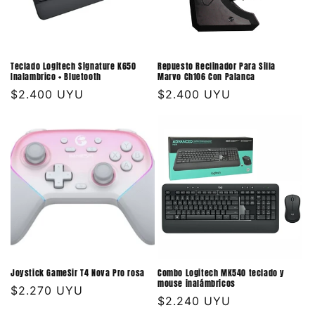
Teclado Logitech Signature K650
Repuesto Reclinador Para Silla
Inalambrico + Bluetooth
Marvo Ch106 Con Palanca
Precio
$2.400 UYU
Precio
$2.400 UYU
habitual
habitual
Joystick GameSir T4 Nova Pro rosa
Combo Logitech MK540 teclado y
mouse inalámbricos
Precio
$2.270 UYU
Precio
$2.240 UYU
habitual