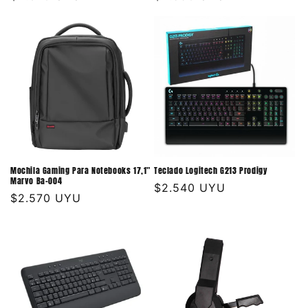
habitual
habitual
Mochila Gaming Para Notebooks 17,1"
Teclado Logitech G213 Prodigy
Marvo Ba-004
Precio
$2.540 UYU
Precio
$2.570 UYU
habitual
habitual