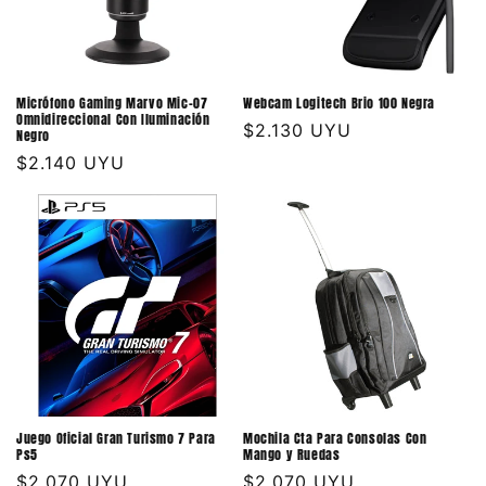
Micrófono Gaming Marvo Mic-07
Webcam Logitech Brio 100 Negra
Omnidireccional Con Iluminación
Precio
$2.130 UYU
Negro
habitual
Precio
$2.140 UYU
habitual
Juego Oficial Gran Turismo 7 Para
Mochila Cta Para Consolas Con
Ps5
Mango y Ruedas
Precio
$2.070 UYU
Precio
$2.070 UYU