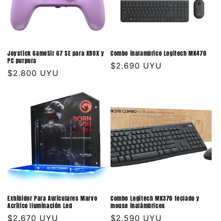
Joystick GameSir G7 SE para XBOX y
Combo inalambrico Logitech MK470
PC purpura
Precio
$2.690 UYU
Precio
$2.800 UYU
habitual
habitual
Exhibidor Para Auriculares Marvo
Combo Logitech MK370 teclado y
Acrílico Iluminación Led
mouse inalámbricos
Precio
$2.670 UYU
Precio
$2.590 UYU