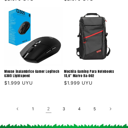
habitual
habitual
Mouse inalambrico Gamer Logitech
Mochila Gaming Para Notebooks
G305 Lightspeed
15,6" Marvo Ba-002
Precio
$1.999 UYU
Precio
$1.999 UYU
habitual
habitual
2
1
3
4
5