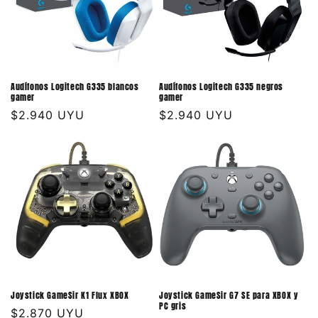
Audífonos Logitech G335 blancos
Audífonos Logitech G335 negros
gamer
gamer
Precio
$2.940 UYU
Precio
$2.940 UYU
habitual
habitual
Joystick GameSir K1 Flux XBOX
Joystick GameSir G7 SE para XBOX y
PC gris
Precio
$2.870 UYU