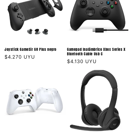
Joystick GameSir G8 Plus negro
Gamepad Inalámbrico Xbox Series X
Bluetooth Cable Usb C
Precio
$4.270 UYU
Precio
$4.130 UYU
habitual
habitual