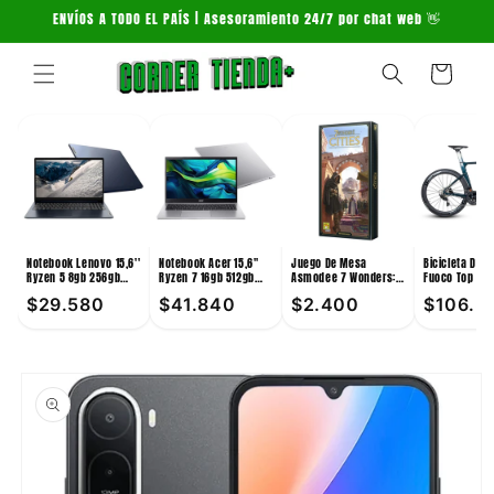
Ir
ENVÍOS A TODO EL PAÍS | Asesoramiento 24/7 por chat web 👋
directamente
al contenido
Carrito
Notebook Lenovo 15,6''
Notebook Acer 15,6''
Juego De Mesa
Bicicleta De 
Ryzen 5 8gb 256gb
Ryzen 7 16gb 512gb
Asmodee 7 Wonders:
Fuoco Top 24V
Win11
Win11
Cities +10
Verde
$29.580
$41.840
$2.400
$106.3
Ir
directamente
a la
información
del producto