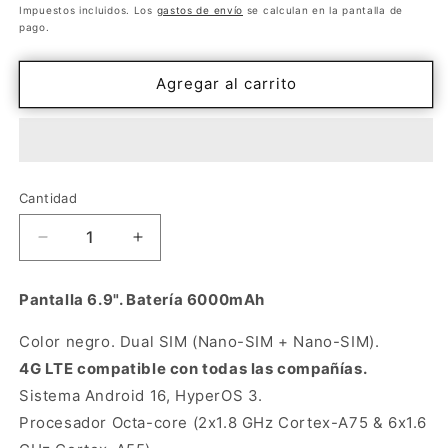
habitual
Impuestos incluidos. Los
gastos de envío
se calculan en la pantalla de
pago.
Agregar al carrito
Cantidad
Cantidad
Reducir
Aumentar
cantidad
cantidad
para
para
Pantalla 6.9". Batería 6000mAh
Xiaomi
Xiaomi
Redmi
Redmi
Color negro. Dual SIM (Nano-SIM + Nano-SIM).
A7
A7
4G LTE compatible con todas las compañías.
Pro
Pro
4GB
4GB
Sistema Android 16, HyperOS 3.
128GB
128GB
Procesador Octa-core (2x1.8 GHz Cortex-A75 & 6x1.6
negro
negro