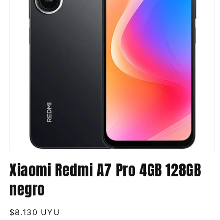
Abrir
elemento
Xiaomi Redmi A7 Pro 4GB 128GB
multimedia
1
negro
en
una
ventana
modal
Precio
$8.130 UYU