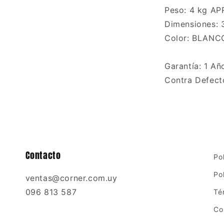
Peso: 4 kg AP
ana
Dimensiones: 
al
Color: BLANC
Garantía: 1 Añ
Contra Defect
Contacto
Po
Po
ventas@corner.com.uy
096 813 587
Té
Co