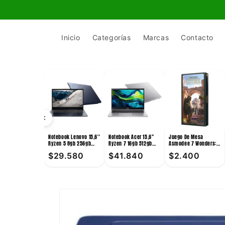
Ir
directamente
al contenido
Inicio
Categorías
Marcas
Contacto
Notebook Lenovo 15,6''
Notebook Acer 15,6''
Juego De Mesa
Ryzen 5 8gb 256gb
Ryzen 7 16gb 512gb
Asmodee 7 Wonders:
Win11
Win11
Cities +10
$29.580
$41.840
$2.400
Ir
directamente
a la
información
del producto