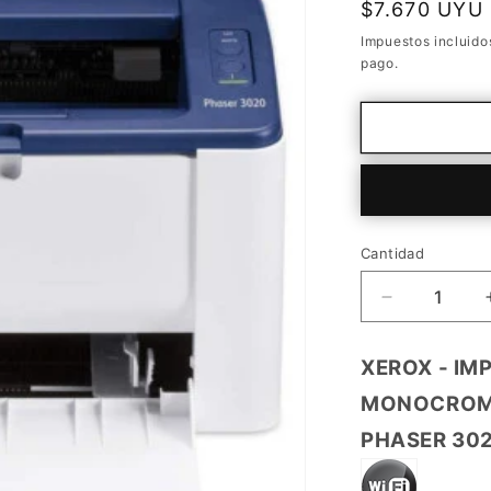
Precio
$7.670 UYU
habitual
Impuestos incluido
pago.
Cantidad
Cantidad
Reducir
cantidad
para
XEROX - IM
3020VBI
MONOCROM
PHASER 30