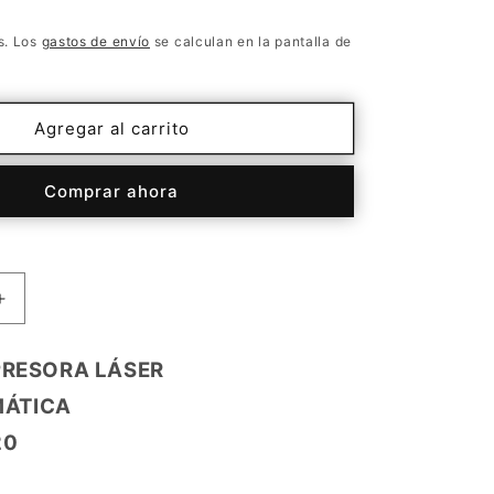
s. Los
gastos de envío
se calculan en la pantalla de
Agregar al carrito
Comprar ahora
Aumentar
cantidad
para
PRESORA LÁSER
3020VBI
ÁTICA
20