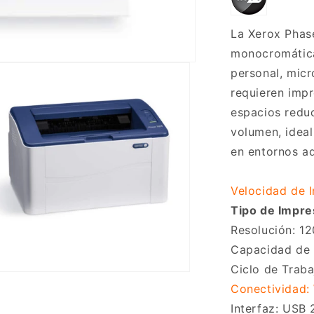
La Xerox Phas
monocromátic
personal, mic
requieren impr
espacios reduc
volumen, idea
en entornos ad
Velocidad de 
Tipo de Impre
Resolución: 1
Capacidad de 
Ciclo de Trab
ento
Conectividad: 
imedia
Interfaz: USB 