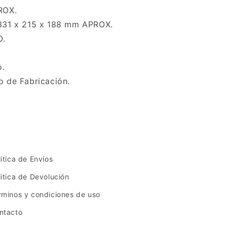
ROX.
331 x 215 x 188 mm APROX.
O.
o.
o de Fabricación.
litica de Envíos
litica de Devolución
rminos y condiciones de uso
ntacto