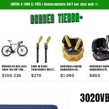
ENVÍOS A TODO EL PAÍS | Asesoramiento 24/7 por chat web 👋
Bicicleta De Ruta Java
Cable de Datos
Auriculares Gaming
Auriculares Gami
Fuoco Top 24V Talle 54
Transformers 4en1 Usb
Inalámbricos Bt
Inalámbricos Bt
Verde
A / Usb C / Lightning
Transformers TF-T36
Transformers TF-
$106.330
$270
$1.060
$800
6A 1m
10mm Amarillo
Pro 10mW
3020VB